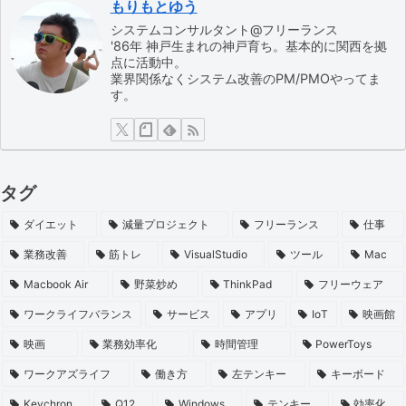
もりもとゆう
システムコンサルタント@フリーランス
'86年 神戸生まれの神戸育ち。基本的に関西を拠
点に活動中。
業界関係なくシステム改善のPM/PMOやってま
す。
タグ
ダイエット
減量プロジェクト
フリーランス
仕事
業務改善
筋トレ
VisualStudio
ツール
Mac
Macbook Air
野菜炒め
ThinkPad
フリーウェア
ワークライフバランス
サービス
アプリ
IoT
映画館
映画
業務効率化
時間管理
PowerToys
ワークアズライフ
働き方
左テンキー
キーボード
Keychron
Q12
Windows
テンキー
効率化