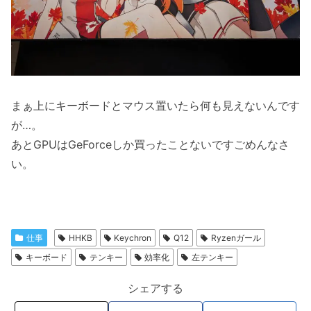
まぁ上にキーボードとマウス置いたら何も見えないんです
が…。
あとGPUはGeForceしか買ったことないですごめんなさ
い。
仕事
HHKB
Keychron
Q12
Ryzenガール
キーボード
テンキー
効率化
左テンキー
シェアする