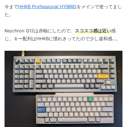
今まで
HHKB Professional HYBRID
をメインで使ってまし
た。
Keychron Q12は赤軸にしたので、
スコスコ感は近い
感
じ。キー配列はHHKBに慣れきってたので少し違和感…。