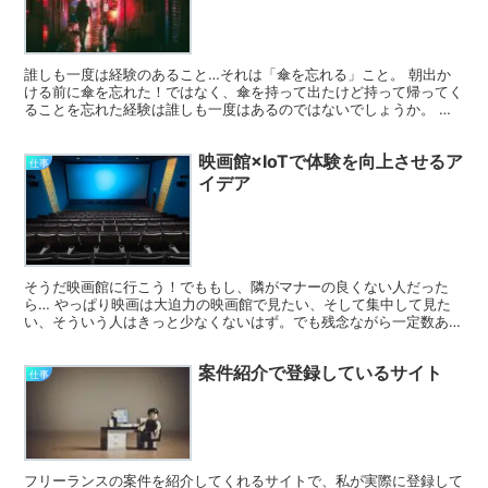
誰しも一度は経験のあること…それは「傘を忘れる」こと。 朝出か
ける前に傘を忘れた！ではなく、傘を持って出たけど持って帰ってく
ることを忘れた経験は誰しも一度はあるのではないでしょうか。 何
の話やねんって感じですが、これをテーマに無理やり仕事っ...
映画館×IoTで体験を向上させるア
仕事
イデア
そうだ映画館に行こう！でももし、隣がマナーの良くない人だった
ら… やっぱり映画は大迫力の映画館で見たい、そして集中して見た
い、そういう人はきっと少なくないはず。でも残念ながら一定数あま
りマナーの良くない人がいることも事実…。そんなバランスを...
案件紹介で登録しているサイト
仕事
フリーランスの案件を紹介してくれるサイトで、私が実際に登録して