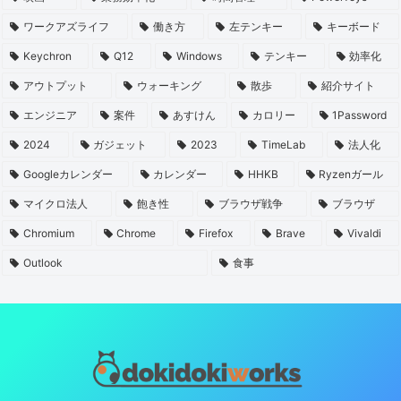
ワークアズライフ
働き方
左テンキー
キーボード
Keychron
Q12
Windows
テンキー
効率化
アウトプット
ウォーキング
散歩
紹介サイト
エンジニア
案件
あすけん
カロリー
1Password
2024
ガジェット
2023
TimeLab
法人化
Googleカレンダー
カレンダー
HHKB
Ryzenガール
マイクロ法人
飽き性
ブラウザ戦争
ブラウザ
Chromium
Chrome
Firefox
Brave
Vivaldi
Outlook
食事