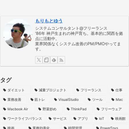
もりもとゆう
システムコンサルタント@フリーランス
'86年 神戸生まれの神戸育ち。基本的に関西を拠
点に活動中。
業界関係なくシステム改善のPM/PMOやってま
す。
タグ
ダイエット
減量プロジェクト
フリーランス
仕事
業務改善
筋トレ
VisualStudio
ツール
Mac
Macbook Air
野菜炒め
ThinkPad
フリーウェア
ワークライフバランス
サービス
アプリ
IoT
映画館
映画
業務効率化
時間管理
PowerToys