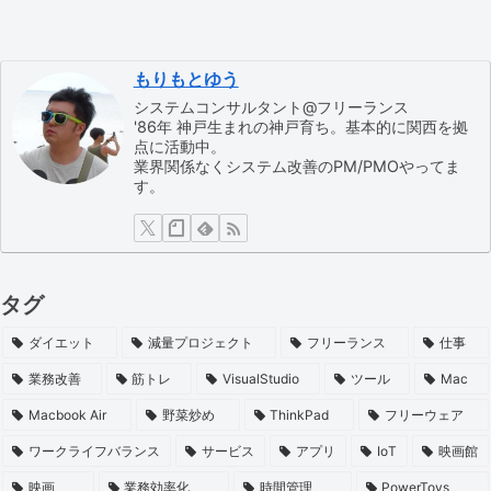
もりもとゆう
システムコンサルタント@フリーランス
'86年 神戸生まれの神戸育ち。基本的に関西を拠
点に活動中。
業界関係なくシステム改善のPM/PMOやってま
す。
タグ
ダイエット
減量プロジェクト
フリーランス
仕事
業務改善
筋トレ
VisualStudio
ツール
Mac
Macbook Air
野菜炒め
ThinkPad
フリーウェア
ワークライフバランス
サービス
アプリ
IoT
映画館
映画
業務効率化
時間管理
PowerToys