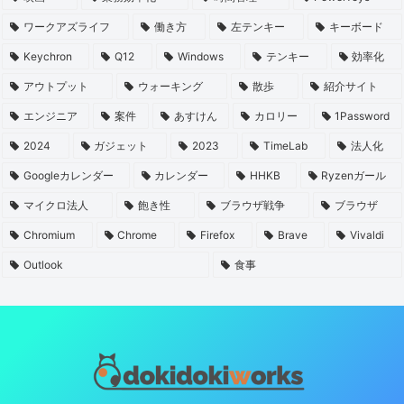
ワークアズライフ
働き方
左テンキー
キーボード
Keychron
Q12
Windows
テンキー
効率化
アウトプット
ウォーキング
散歩
紹介サイト
エンジニア
案件
あすけん
カロリー
1Password
2024
ガジェット
2023
TimeLab
法人化
Googleカレンダー
カレンダー
HHKB
Ryzenガール
マイクロ法人
飽き性
ブラウザ戦争
ブラウザ
Chromium
Chrome
Firefox
Brave
Vivaldi
Outlook
食事