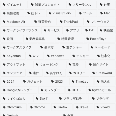
ダイエット
減量プロジェクト
フリーランス
仕事
業務改善
筋トレ
VisualStudio
ツール
Mac
Macbook Air
野菜炒め
ThinkPad
フリーウェア
ワークライフバランス
サービス
アプリ
IoT
映画館
映画
業務効率化
時間管理
PowerToys
ワークアズライフ
働き方
左テンキー
キーボード
Keychron
Q12
Windows
テンキー
効率化
アウトプット
ウォーキング
散歩
紹介サイト
エンジニア
案件
あすけん
カロリー
1Password
2024
ガジェット
2023
TimeLab
法人化
Googleカレンダー
カレンダー
HHKB
Ryzenガール
マイクロ法人
飽き性
ブラウザ戦争
ブラウザ
Chromium
Chrome
Firefox
Brave
Vivaldi
Outlook
食事