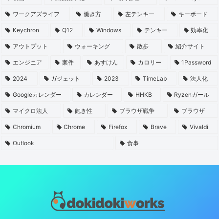
ワークアズライフ
働き方
左テンキー
キーボード
Keychron
Q12
Windows
テンキー
効率化
アウトプット
ウォーキング
散歩
紹介サイト
エンジニア
案件
あすけん
カロリー
1Password
2024
ガジェット
2023
TimeLab
法人化
Googleカレンダー
カレンダー
HHKB
Ryzenガール
マイクロ法人
飽き性
ブラウザ戦争
ブラウザ
Chromium
Chrome
Firefox
Brave
Vivaldi
Outlook
食事